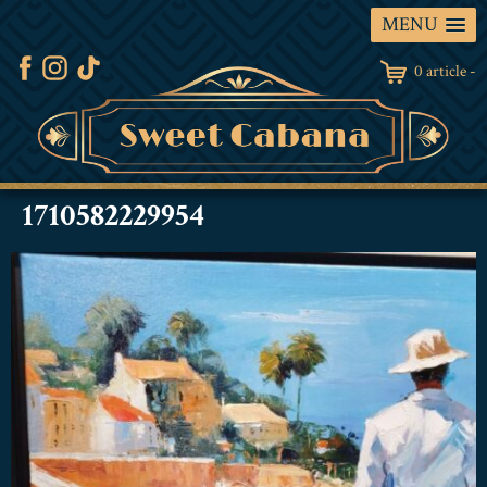
MENU
0 article -
1710582229954