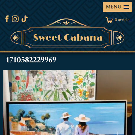
MENU
0 article -
1710582229969