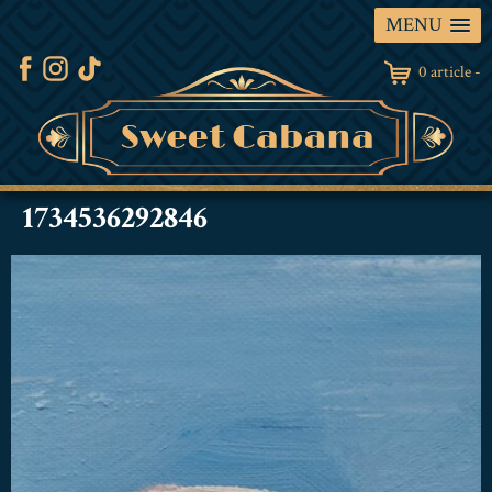
MENU
0 article -
1734536292846