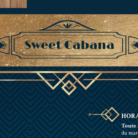
HORA
Toute 
n
du mar