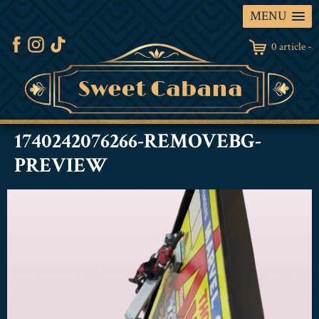
MENU
0 article -
1740242076266-REMOVEBG-
PREVIEW