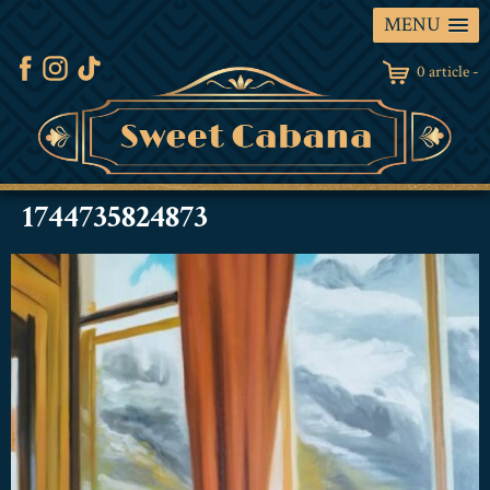
MENU
0 article -
1744735824873