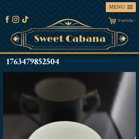
MENU
0 article -
1763479852504