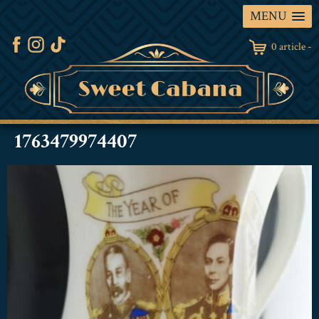
MENU
0 article -
1763479974407