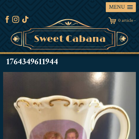
MENU
0 article -
1764349611944