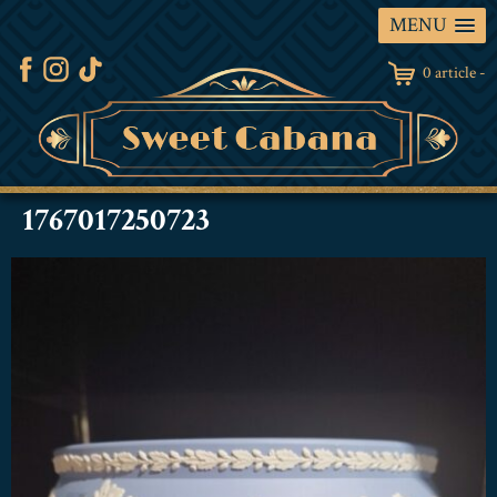
MENU
0 article -
1767017250723