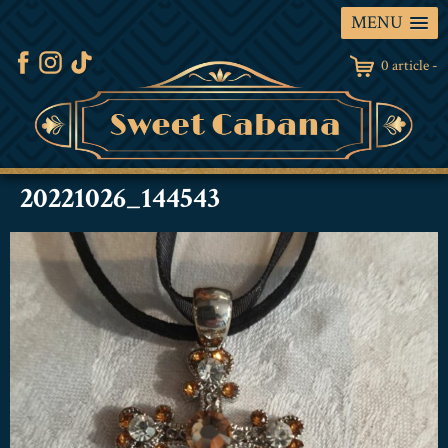
MENU
0 article -
20221026_144543