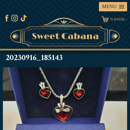
MENU
0 article -
20230916_185143