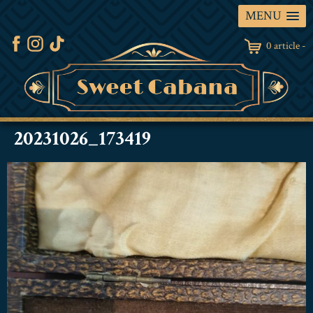
MENU
0 article -
20231026_173419