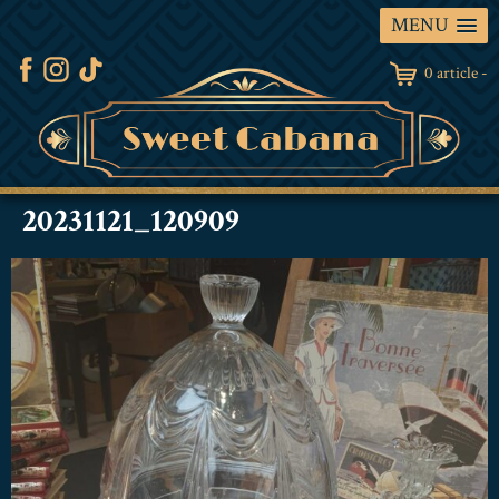
MENU
0 article -
20231121_120909