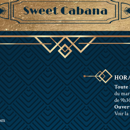
HORA
Toute 
n
du mar
de 9h30
Ouvert
Voir la
com