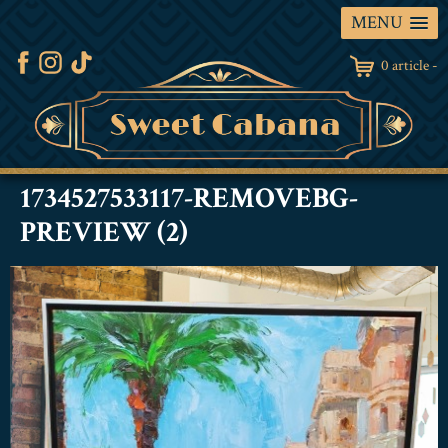
MENU
0 article -
1734527533117-REMOVEBG-
PREVIEW (2)