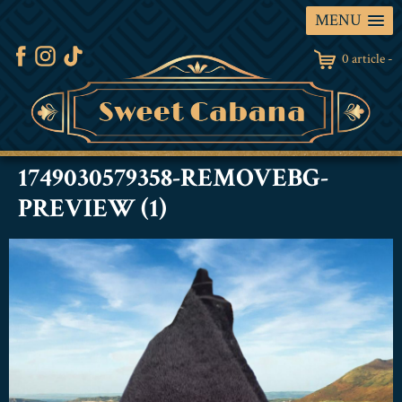
MENU
0 article -
1749030579358-REMOVEBG-
PREVIEW (1)