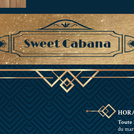
HORA
Toute 
n
du mar