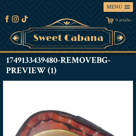
MENU
0 article -
1749133439480-REMOVEBG-
PREVIEW (1)