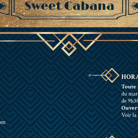
HORA
Toute 
n
du mar
de 9h30
Ouvert
Voir la
com