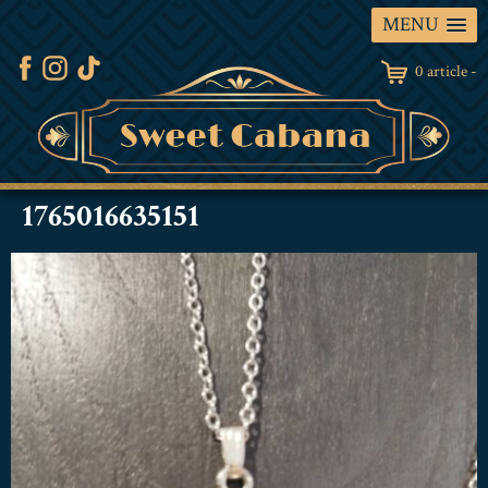
MENU
0 article -
1765016635151