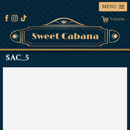
MENU
0 article -
SAC_5