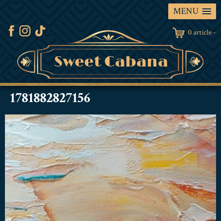
MENU
0 article -
1781882827156