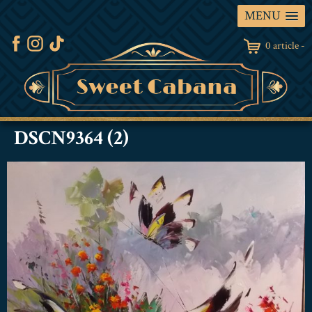
MENU
0 article -
DSCN9364 (2)