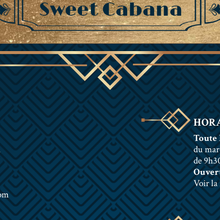
HORA
Toute 
n
du mar
de 9h30
Ouvert
Voir la
com