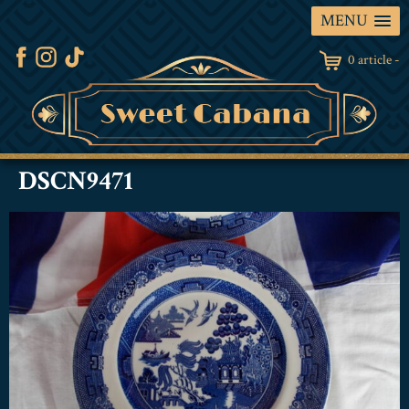
MENU
0 article -
DSCN9471