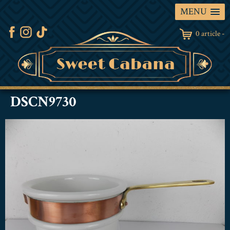
MENU
0 article -
DSCN9730