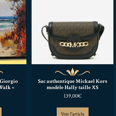
 Giorgio
Sac authentique Mickael Kors
Walk «
modèle Hally taille XS
139,00
€
Voir l'article