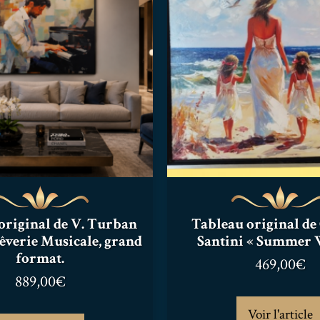
original de V. Turban
Tableau original de
Rêverie Musicale, grand
Santini « Summer 
format.
469,00
€
889,00
€
Voir l'article