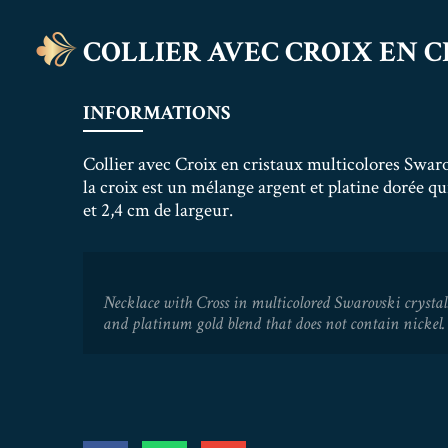
COLLIER AVEC CROIX EN 
INFORMATIONS
Collier avec Croix en cristaux multicolores Swarov
la croix est un mélange argent et platine dorée q
et 2,4 cm de largeur.
Necklace with Cross in multicolored Swarovski crystals. 
and platinum gold blend that does not contain nickel.