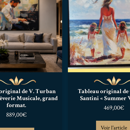
original de V. Turban
Tableau original de
Rêverie Musicale, grand
Santini « Summer 
format.
469,00
€
889,00
€
Voir l'article