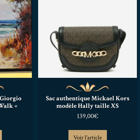
 Giorgio
Sac authentique Mickael Kors
Walk «
modèle Hally taille XS
139,00
€
Voir l'article