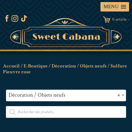
MENU
0 article -
Accueil
/
E-Boutique
/
Décoration / Objets neufs
/ Sulfure
Pieuvre rose
Décoration / Objets neufs
×