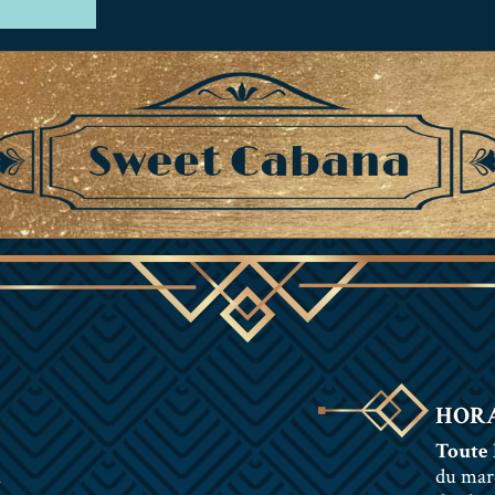
HORA
Toute 
n
du mar