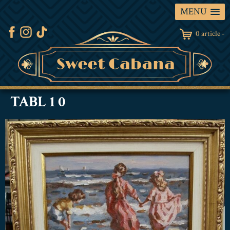
MENU
0 article -
TABL 1 0